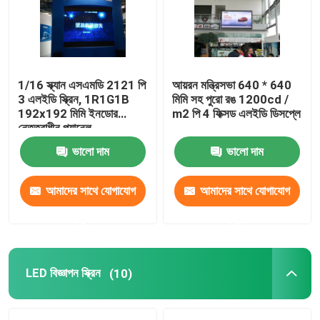
কারখানা ভ্রমণ
1/16 স্ক্যান এসএমডি 2121 পি
আয়রন মন্ত্রিসভা 640 * 640
মান নিয়ন্ত্রণ
3 এলইডি স্ক্রিন, 1R1G1B
মিমি সহ পুরো রঙ 1200cd /
192x192 মিমি ইনডোর
m2 পি 4 ফিক্সড এলইডি ডিসপ্লে
নেতৃত্বাধীন প্যানেল
যোগাযোগ করুন
ভালো দাম
ভালো দাম
খবর
আমাদের সাথে যোগাযোগ
আমাদের সাথে যোগাযোগ
করুন
করুন
কেস
ইনডোর ভাড়া এলইডি ডিসপ্লে
LED বিজ্ঞাপন স্ক্রিন
(10)
আউটডোর ভাড়া LED ডিসপ্লে