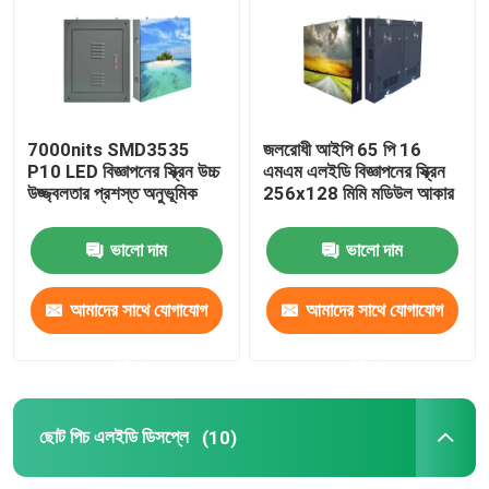
স্থির LED ডিসপ্লে
LED বিজ্ঞাপন স্ক্রিন
7000nits SMD3535
জলরোধী আইপি 65 পি 16
P10 LED বিজ্ঞাপনের স্ক্রিন উচ্চ
এমএম এলইডি বিজ্ঞাপনের স্ক্রিন
উজ্জ্বলতার প্রশস্ত অনুভূমিক
256x128 মিমি মডিউল আকার
ছোট পিচ এলইডি ডিসপ্লে
ভালো দাম
ভালো দাম
স্বচ্ছ নেতৃত্ব প্রদর্শন
আমাদের সাথে যোগাযোগ
আমাদের সাথে যোগাযোগ
LED স্টেজ ব্যাকড্রপ স্ক্রিন
করুন
করুন
এলইডি পোস্টার প্রদর্শন
ছোট পিচ এলইডি ডিসপ্লে
(10)
ডান্স ফ্লোর এলইডি স্ক্রিন