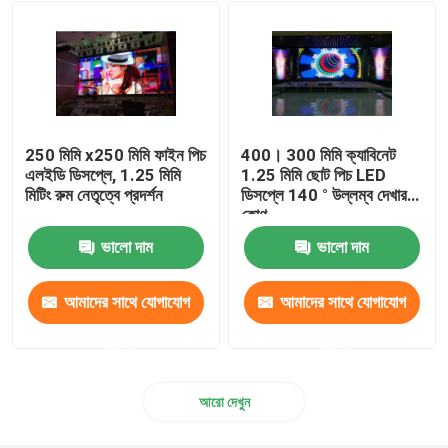
মোবাইল ট্রাক এলইডি ডিসপ্লে
ক্রিয়েটিভ LED ডিসপ্লে
250 মিমি x250 মিমি ফাইন পিচ
400। 300 মিমি ক্যাবিনেট
স্টেডিয়াম এলইডি ডিসপ্লে
এলইডি ডিসপ্লে, 1.25 মিমি
1.25 মিমি ছোট পিচ LED
মিটিং রুম নেতৃত্বে প্রদর্শন
ডিসপ্লে 140 ° উল্লম্ব দেখার
কোণ
ভালো দাম
ভালো দাম
আমাদের সাথে যোগাযোগ
আমাদের সাথে যোগাযোগ
করুন
করুন
আরো দেখুন