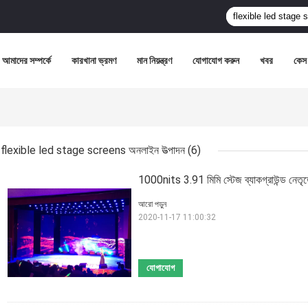
আমাদের সম্পর্কে
কারখানা ভ্রমণ
মান নিয়ন্ত্রণ
যোগাযোগ করুন
খবর
কেস
flexible led stage screens অনলাইন উত্পাদন
(6)
1000nits 3.91 মিমি স্টেজ ব্যাকগ্রাউন্ড নেতৃত্বে
আরো পড়ুন
2020-11-17 11:00:32
যোগাযোগ