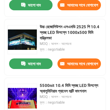
ভালো দাম
আমাদের সাথে যোগাযোগ
করুন
উচ্চ রেজোলিউশন এসএমডি 2525 পি 10.4
স্বচ্ছ LED ডিসপ্লে 1000x500 মিমি
মন্ত্রিসভা
MOQ：আলাপ - আলোচনা
মূল্য：negotiable
ভালো দাম
আমাদের সাথে যোগাযোগ
করুন
বাড়ি
5500nit 10.4 মিমি স্বচ্ছ LED ডিসপ্লে
অ্যালুমিনিয়াম প্যানেল মাল্টি ফাংশনাল
পণ্য
MOQ：আলাপ - আলোচনা
মূল্য：negotiable
আমাদের সম্পর্কে