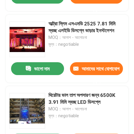
করুন
আল্ট্রা স্লিম এসএমডি 2525 7.81 মিমি
স্বচ্ছ এলইডি ডিসপ্লে ভাড়ার ইনস্টলেশন
MOQ：আলাপ - আলোচনা
মূল্য：negotiable
ভালো দাম
আমাদের সাথে যোগাযোগ
করুন
থিয়েটার ভাল তাপ অপসারণ জন্য 6500K
3.91 মিমি স্বচ্ছ LED ডিসপ্লে
MOQ：আলাপ - আলোচনা
মূল্য：negotiable