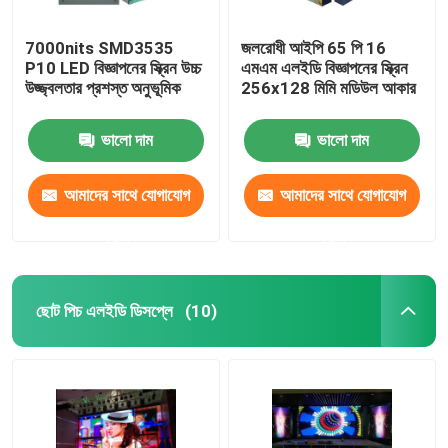
7000nits SMD3535
জলরোধী আইপি 65 পি 16
P10 LED বিজ্ঞাপনের স্ক্রিন উচ্চ
এমএম এলইডি বিজ্ঞাপনের স্ক্রিন
উজ্জ্বলতার প্রশস্ত অনুভূমিক
256x128 মিমি মডিউল আকার
ভালো দাম
ভালো দাম
আমাদের সাথে যোগাযোগ
আমাদের সাথে যোগাযোগ
করুন
করুন
ছোট পিচ এলইডি ডিসপ্লে
(10)