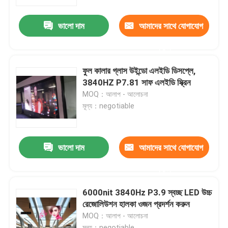
ভালো দাম
আমাদের সাথে যোগাযোগ
কারখানা ভ্রমণ
করুন
মান নিয়ন্ত্রণ
ফুল কালার গ্লাস উইন্ডো এলইডি ডিসপ্লে,
3840HZ P7.81 সাফ এলইডি স্ক্রিন
যোগাযোগ করুন
MOQ：আলাপ - আলোচনা
মূল্য：negotiable
খবর
ভালো দাম
আমাদের সাথে যোগাযোগ
কেস
করুন
ইনডোর ভাড়া এলইডি ডিসপ্লে
6000nit 3840Hz P3.9 স্বচ্ছ LED উচ্চ
রেজোলিউশন হালকা ওজন প্রদর্শন করুন
MOQ：আলাপ - আলোচনা
আউটডোর ভাড়া LED ডিসপ্লে
মূল্য：negotiable