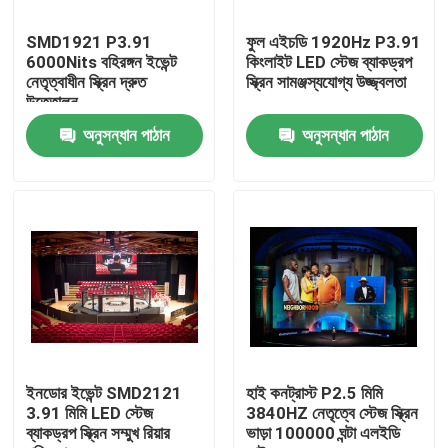
SMD1921 P3.91
ফুল এইচডি 1920Hz P3.91
কারখানা ভ্রমণ
6000Nits বহিরঙ্গন ইভেন্ট
কিংলাইট LED স্টেজ ব্যাকড্রপ
নেতৃত্বাধীন স্ক্রিন দ্রুত
স্ক্রিন সামঞ্জস্যযোগ্য উজ্জ্বলতা
উত্তোলন
মান নিয়ন্ত্রণ
অনুসন্ধান পাঠান
অনুসন্ধান পাঠান
যোগাযোগ করুন
খবর
কেস
ইনডোর ভাড়া এলইডি ডিসপ্লে
ইনডোর ইভেন্ট SMD2121
হাই কনট্রাস্ট P2.5 মিমি
3.91 মিমি LED স্টেজ
3840HZ নেতৃত্বে স্টেজ স্ক্রিন
ব্যাকড্রপ স্ক্রিন সম্মুখ রিয়ার
ভাড়া 100000 ঘন্টা এলইডি
আউটডোর ভাড়া LED ডিসপ্লে