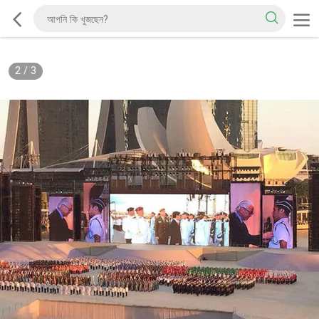
2
/
3