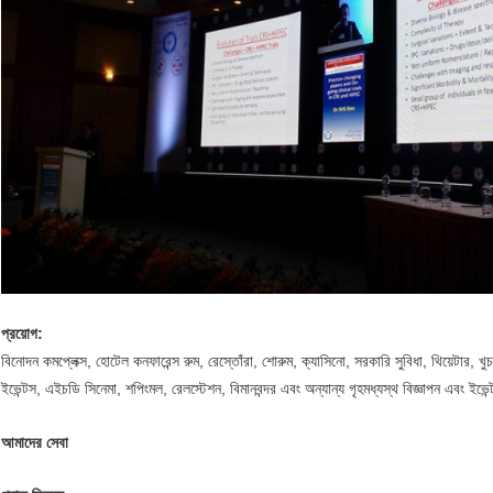
প্রয়োগ:
বিনোদন কমপ্লেক্স, হোটেল কনফারেন্স রুম, রেস্তোঁরা, শোরুম, ক্যাসিনো, সরকারি সুবিধা, থিয়েটার, খুচরা
ইভেন্টস, এইচডি সিনেমা, শপিংমল, রেলস্টেশন, বিমানবন্দর এবং অন্যান্য গৃহমধ্যস্থ বিজ্ঞাপন এবং ইভেন
আমাদের সেবা