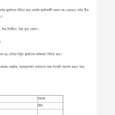
্দার ফ্ল্যাটনেস নিশ্চিত করে এমনকি প্ল্যাটফর্মটি সমতল নয়।এছাড়াও পর্দার নীচে
ইন।
্চ বিপরীতে, উচ্চ ধূসর স্কেল।
।
 রঙ দেখিয়ে নিখুঁত ফ্ল্যাটনেস কর্মক্ষমতা নিশ্চিত করে।
কাজের ভোল্টেজ, ক্রমহ্রাসমান অপারেশন সময় ইত্যাদি প্রদর্শন করতে পারে
ইউনিট
মিমি
-