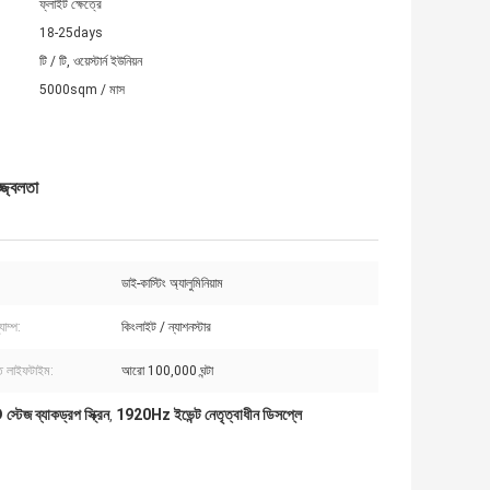
ফ্লাইট ক্ষেত্রে
18-25days
টি / টি, ওয়েস্টার্ন ইউনিয়ন
5000sqm / মাস
্জ্বলতা
ডাই-কাস্টিং অ্যালুমিনিয়াম
াম্প:
কিংলাইট / ন্যাশনস্টার
িত লাইফটাইম:
আরো 100,000 ঘন্টা
টেজ ব্যাকড্রপ স্ক্রিন
1920Hz ইভেন্ট নেতৃত্বাধীন ডিসপ্লে
,