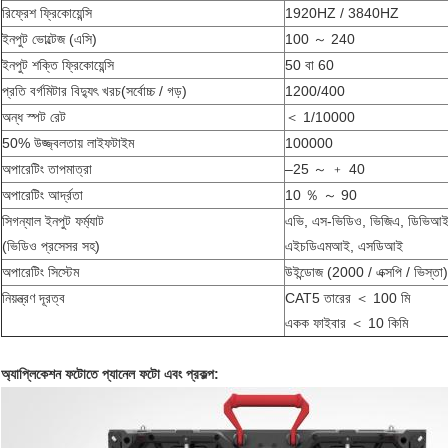
রিফ্রেশ ফ্রিকোয়েন্সি
1920HZ / 3840HZ
ইনপুট ভোল্টেজ (এসি)
100 ～ 240
ইনপুট শক্তি ফ্রিকোয়েন্সি
50 বা 60
প্রতি বর্গমিটার বিদ্যুৎ খরচ(সর্বোচ্চ / গড়)
1200/400
অন্ধ স্পট রেট
＜ 1/10000
50% উজ্জ্বলতায় লাইফটাইম
100000
অপারেটিং তাপমাত্রা
–25 ～ ﹢ 40
অপারেটিং আর্দ্রতা
10 ％ ～ 90
সিগন্যাল ইনপুট ফর্ম্যাট
এভি, এস-ভিডিও, ভিজিএ, ডিভিআই,
(ভিডিও প্রসেসর সহ)
এইচডিএমআই, এসডিআই
অপারেটিং সিস্টেম
উইন্ডোজ (2000 / এক্সপি / ভিস্তা)
নিয়ন্ত্রণ দূরত্ব
CAT5 তারের ＜ 100 মি
একক ফাইবার ＜ 10 কিমি
অ্যাপ্লিকেশন ফটোতে প্যানেল ফটো এবং প্রকল্প: