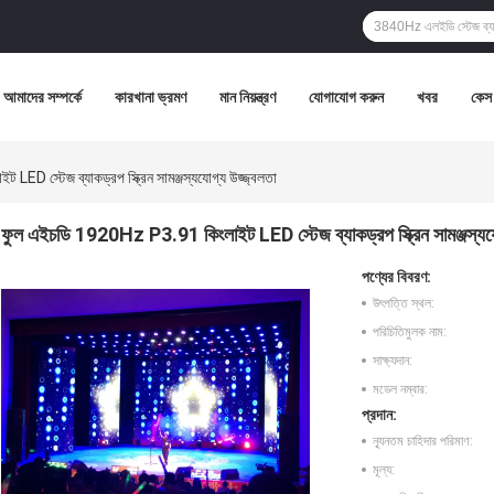
আমাদের সম্পর্কে
কারখানা ভ্রমণ
মান নিয়ন্ত্রণ
যোগাযোগ করুন
খবর
কেস
D স্টেজ ব্যাকড্রপ স্ক্রিন সামঞ্জস্যযোগ্য উজ্জ্বলতা
ফুল এইচডি 1920Hz P3.91 কিংলাইট LED স্টেজ ব্যাকড্রপ স্ক্রিন সামঞ্জস্যযো
পণ্যের বিবরণ:
উৎপত্তি স্থল:
পরিচিতিমুলক নাম:
সাক্ষ্যদান:
মডেল নম্বার:
প্রদান:
ন্যূনতম চাহিদার পরিমাণ:
মূল্য: