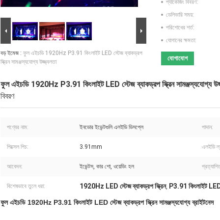
প্যাকেজিং বিবরণ:
ডেলিভারি সময়:
পরিশোধের শর্ত:
যোগানের ক্ষমতা:
বড় ইমেজ :
ফুল এইচডি 1920Hz P3.91 কিংলাইট LED স্টেজ ব্যাকড্রপ
যোগাযোগ
স্ক্রিন সামঞ্জস্যযোগ্য উজ্জ্বলতা
ফুল এইচডি 1920Hz P3.91 কিংলাইট LED স্টেজ ব্যাকড্রপ স্ক্রিন সামঞ্জস্যযোগ্য উজ
বিবরণ
পণ্যের নাম:
ইনডোর ইভেন্টগুলি এলইডি ডিসপ্লে
পাদান:
পিক্সেল পিচ:
3.91mm
এলইডি ল্য
আবেদন:
ইভেন্টস, কার শো, ওয়েডিং হল
প্রত্যাশ
1920Hz LED স্টেজ ব্যাকড্রপ স্ক্রিন
P3.91 কিংলাইট LED স্
বিশেষভাবে তুলে ধরা:
,
ফুল এইচডি 1920Hz P3.91 কিংলাইট LED স্টেজ ব্যাকড্রপ স্ক্রিন সামঞ্জস্যযোগ্য ব্রাইটনেস