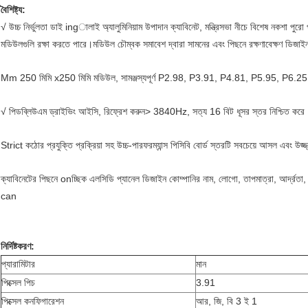
বৈশিষ্ট্য:
√ উচ্চ নির্ভুলতা ডাই ingালাই অ্যালুমিনিয়াম উপাদান ক্যাবিনেট, মন্ত্রিসভা নীচে বিশেষ নকশা পুরো পর
মডিউলগুলি রক্ষা করতে পারে।মডিউল চৌম্বক সমাবেশ দ্বারা সামনের এবং পিছনে রক্ষণাবেক্ষণ ডিজা
Mm 250 মিমি x250 মিমি মডিউল, সামঞ্জস্যপূর্ণ P2.98, P3.91, P4.81, P5.95, P6.25, উচ
√ পিডব্লিউএম ড্রাইভিং আইসি, রিফ্রেশ করুন> 3840Hz, সত্য 16 বিট ধূসর স্তর নিশ্চিত করে
Strict কঠোর প্রযুক্তি প্রক্রিয়া সহ উচ্চ-পারফরম্যান্স পিসিবি বোর্ড স্তরটি সবচেয়ে আসল এবং উজ্জ্বল
ক্যাবিনেটের পিছনে onচ্ছিক এলসিডি প্যানেল ডিজাইন কোম্পানির নাম, লোগো, তাপমাত্রা, আর্দ্রতা, 
can
নির্দিষ্টকরণ:
প্যারামিটার
মান
পিক্সেল পিচ
3.91
পিক্সেল কনফিগারেশন
আর, জি, বি 3 ই 1