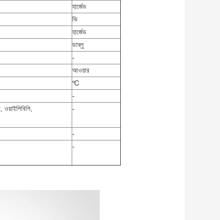
হার্জেড
ভি
হার্জেড
ডাব্লু
-
আওয়ার
℃
-
 ওয়াইপিবিপি,
-
-
-