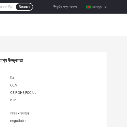
উদ্ধৃতির জন্য আবেদন
Search
|
Bengali
গ্য উজ্জ্বলতা
চীন
OEM
CE,ROHS,FCC,UL
ই এম
আলাপ - আলোচনা
negotiable