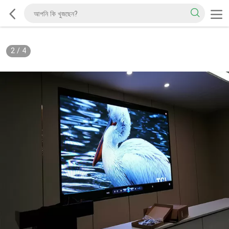
2
/
4