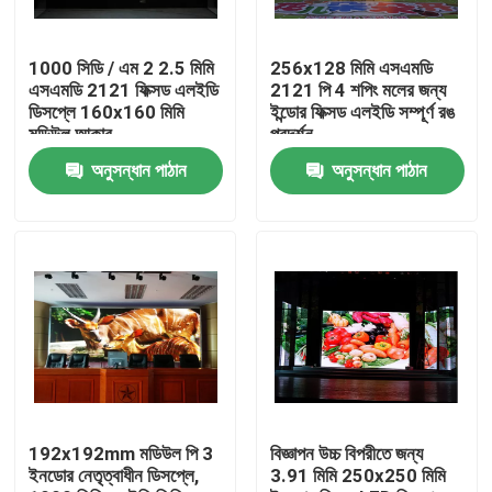
কারখানা ভ্রমণ
1000 সিডি / এম 2 2.5 মিমি
256x128 মিমি এসএমডি
এসএমডি 2121 ফিক্সড এলইডি
2121 পি 4 শপিং মলের জন্য
ডিসপ্লে 160x160 মিমি
ইন্ডোর ফিক্সড এলইডি সম্পূর্ণ রঙ
মান নিয়ন্ত্রণ
মডিউল আকার
প্রদর্শন
অনুসন্ধান পাঠান
অনুসন্ধান পাঠান
যোগাযোগ করুন
খবর
কেস
ইনডোর ভাড়া এলইডি ডিসপ্লে
192x192mm মডিউল পি 3
বিজ্ঞাপন উচ্চ বিপরীতে জন্য
ইনডোর নেতৃত্বাধীন ডিসপ্লে,
3.91 মিমি 250x250 মিমি
আউটডোর ভাড়া LED ডিসপ্লে