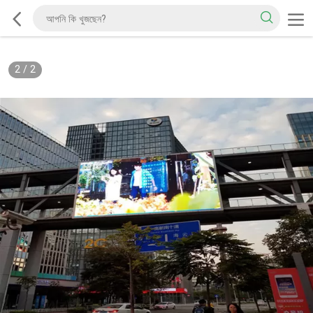
2
/
2