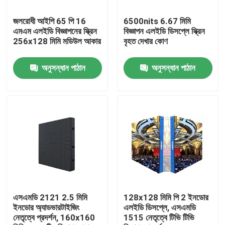
জলরোধী আইপি 65 পি 16
6500nits 6.67 মিমি
কারখানা ভ্রমণ
এমএম এলইডি বিজ্ঞাপনের স্ক্রিন
বিজ্ঞাপন এলইডি ডিসপ্লে স্ক্রিন
256x128 মিমি মডিউল আকার
বৃহত দেখার কোণ
মান নিয়ন্ত্রণ
অনুসন্ধান পাঠান
অনুসন্ধান পাঠান
যোগাযোগ করুন
খবর
কেস
ইনডোর ভাড়া এলইডি ডিসপ্লে
এসএমডি 2121 2.5 মিমি
128x128 মিমি পি 2 ইনডোর
ইনডোর অ্যাডভারটাইজিং
এলইডি ডিসপ্লে, এসএমডি
নেতৃত্বে প্রদর্শন, 160x160
1515 নেতৃত্বে টিভি টিভি
আউটডোর ভাড়া LED ডিসপ্লে