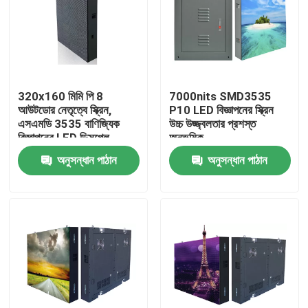
320x160 মিমি পি 8
7000nits SMD3535
আউটডোর নেতৃত্বে স্ক্রিন,
P10 LED বিজ্ঞাপনের স্ক্রিন
এসএমডি 3535 বাণিজ্যিক
উচ্চ উজ্জ্বলতার প্রশস্ত
বিজ্ঞাপনের LED ডিসপ্লে
অনুভূমিক
অনুসন্ধান পাঠান
অনুসন্ধান পাঠান
বাড়ি
পণ্য
আমাদের সম্পর্কে