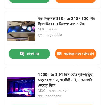
করুন
উচ্চ উজ্জ্বলতা 850nits 240 * 120 মিমি
ক্রিয়েটিভ LED ডিসপ্লে নরম নমনীয়
MOQ：বিনিমেয়
মূল্য：negotiable
ভালো দাম
আমাদের সাথে যোগাযোগ
করুন
1000nits 3.91 মিমি স্টেজ ব্যাকগ্রাউন্ড
নেতৃত্বে প্রদর্শন, আরজিবি 3 ই 1 কনসার্টের
নেতৃত্বে স্ক্রিন
MOQ：আলাপ - আলোচনা
মূল্য：negotiable