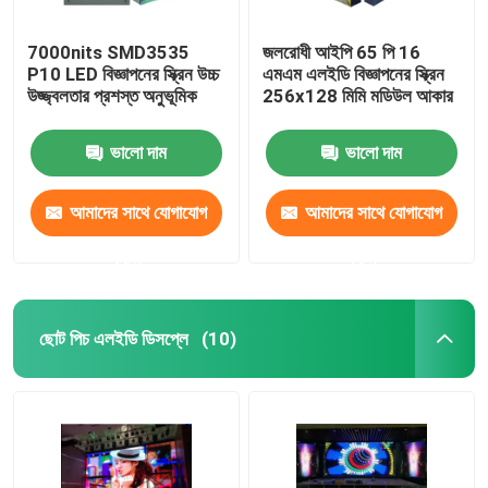
7000nits SMD3535
জলরোধী আইপি 65 পি 16
P10 LED বিজ্ঞাপনের স্ক্রিন উচ্চ
এমএম এলইডি বিজ্ঞাপনের স্ক্রিন
উজ্জ্বলতার প্রশস্ত অনুভূমিক
256x128 মিমি মডিউল আকার
ভালো দাম
ভালো দাম
আমাদের সাথে যোগাযোগ
আমাদের সাথে যোগাযোগ
করুন
করুন
ছোট পিচ এলইডি ডিসপ্লে
(10)