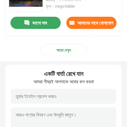
মূল্য：negotiable
স্থির LED ডিসপ্লে
ভালো দাম
আমাদের সাথে যোগাযোগ
LED বিজ্ঞাপন স্ক্রিন
করুন
আরো দেখুন
ছোট পিচ এলইডি ডিসপ্লে
স্বচ্ছ নেতৃত্ব প্রদর্শন
একটি বার্তা রেখে যান
আমরা শীঘ্রই আপনাকে আবার কল করব!
LED স্টেজ ব্যাকড্রপ স্ক্রিন
এলইডি পোস্টার প্রদর্শন
ডান্স ফ্লোর এলইডি স্ক্রিন