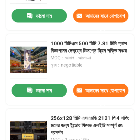
ভালো দাম
আমাদের সাথে যোগাযোগ
কারখানা ভ্রমণ
করুন
মান নিয়ন্ত্রণ
1000 মিমিএক্স 500 মিমি 7.81 মিমি গ্লাস
বিজ্ঞাপনের নেতৃত্বে ডিসপ্লে স্ক্রিন শক্তি সঞ্চয়
যোগাযোগ করুন
MOQ：আলাপ - আলোচনা
মূল্য：negotiable
খবর
ভালো দাম
আমাদের সাথে যোগাযোগ
কেস
করুন
ইনডোর ভাড়া এলইডি ডিসপ্লে
256x128 মিমি এসএমডি 2121 পি 4 শপিং
মলের জন্য ইন্ডোর ফিক্সড এলইডি সম্পূর্ণ রঙ
প্রদর্শন
আউটডোর ভাড়া LED ডিসপ্লে
MOQ：1 স্কোয়ার মিটার