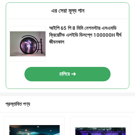
এর সেরা মূল্য পান
আইপি 65 পি 8 মিমি নেশনস্টার এসএমডি
ক্রিয়েটিভ এলইডি ডিসপ্লে 100000H দীর্ঘ
জীবনকাল
চালিয়ে
প্রস্তাবিত পণ্য