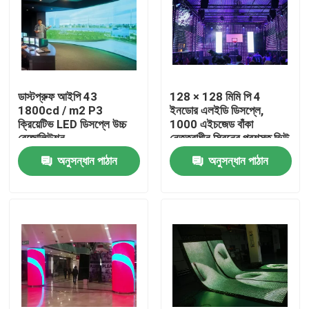
ডাস্টপ্রুফ আইপি 43
128 × 128 মিমি পি 4
1800cd / m2 P3
ইনডোর এলইডি ডিসপ্লে,
ক্রিয়েটিভ LED ডিসপ্লে উচ্চ
1000 এইচজেড বাঁকা
রেজোলিউশন
নেতৃত্বাধীন স্ক্রিনের প্রশস্ত ভিউ
এঙ্গেল
অনুসন্ধান পাঠান
অনুসন্ধান পাঠান
বাড়ি
পণ্য
আমাদের সম্পর্কে