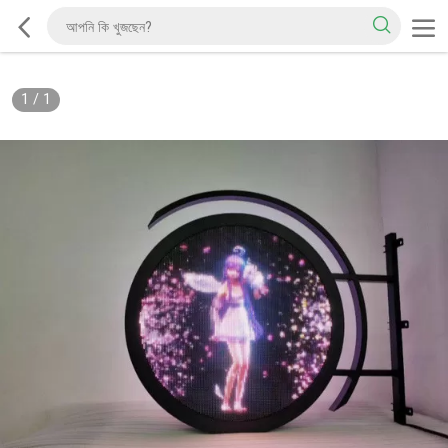
1
/
1