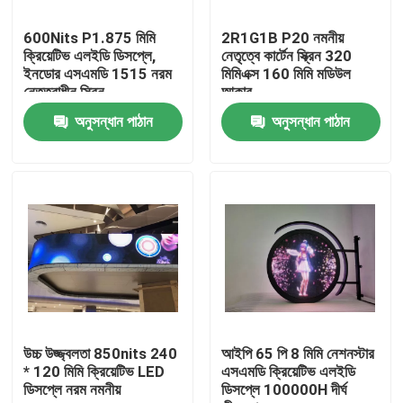
600Nits P1.875 মিমি
2R1G1B P20 নমনীয়
কারখানা ভ্রমণ
ক্রিয়েটিভ এলইডি ডিসপ্লে,
নেতৃত্বে কার্টেন স্ক্রিন 320
ইনডোর এসএমডি 1515 নরম
মিমিএক্স 160 মিমি মডিউল
নেতৃত্বাধীন স্ক্রিন
আকার
মান নিয়ন্ত্রণ
অনুসন্ধান পাঠান
অনুসন্ধান পাঠান
যোগাযোগ করুন
খবর
কেস
ইনডোর ভাড়া এলইডি ডিসপ্লে
উচ্চ উজ্জ্বলতা 850nits 240
আইপি 65 পি 8 মিমি নেশনস্টার
* 120 মিমি ক্রিয়েটিভ LED
এসএমডি ক্রিয়েটিভ এলইডি
ডিসপ্লে নরম নমনীয়
ডিসপ্লে 100000H দীর্ঘ
আউটডোর ভাড়া LED ডিসপ্লে