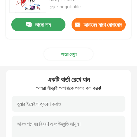
মূল্য：negotiable
স্থির LED ডিসপ্লে
ভালো দাম
আমাদের সাথে যোগাযোগ
LED বিজ্ঞাপন স্ক্রিন
করুন
আরো দেখুন
ছোট পিচ এলইডি ডিসপ্লে
স্বচ্ছ নেতৃত্ব প্রদর্শন
একটি বার্তা রেখে যান
আমরা শীঘ্রই আপনাকে আবার কল করব!
LED স্টেজ ব্যাকড্রপ স্ক্রিন
এলইডি পোস্টার প্রদর্শন
ডান্স ফ্লোর এলইডি স্ক্রিন