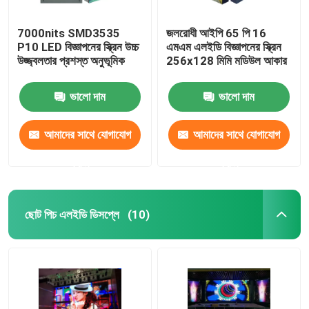
7000nits SMD3535
জলরোধী আইপি 65 পি 16
P10 LED বিজ্ঞাপনের স্ক্রিন উচ্চ
এমএম এলইডি বিজ্ঞাপনের স্ক্রিন
উজ্জ্বলতার প্রশস্ত অনুভূমিক
256x128 মিমি মডিউল আকার
ভালো দাম
ভালো দাম
আমাদের সাথে যোগাযোগ
আমাদের সাথে যোগাযোগ
করুন
করুন
ছোট পিচ এলইডি ডিসপ্লে
(10)