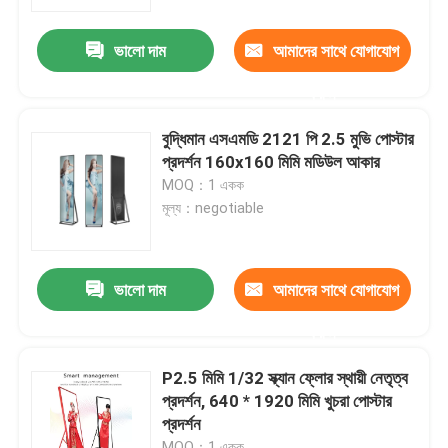
ভালো দাম
আমাদের সাথে যোগাযোগ
কারখানা ভ্রমণ
করুন
মান নিয়ন্ত্রণ
বুদ্ধিমান এসএমডি 2121 পি 2.5 মুভি পোস্টার
প্রদর্শন 160x160 মিমি মডিউল আকার
যোগাযোগ করুন
MOQ：1 একক
মূল্য：negotiable
খবর
ভালো দাম
আমাদের সাথে যোগাযোগ
কেস
করুন
ইনডোর ভাড়া এলইডি ডিসপ্লে
P2.5 মিমি 1/32 স্ক্যান ফ্লোর স্থায়ী নেতৃত্ব
প্রদর্শন, 640 * 1920 মিমি খুচরা পোস্টার
প্রদর্শন
আউটডোর ভাড়া LED ডিসপ্লে
MOQ：1 একক