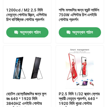
1200cd / M2 2.5 মিমি
শপিং মলগুলির জন্য ফ্রন্ট সার্ভিস
কারখানা ভ্রমণ
নেতৃত্বে পোস্টার স্ক্রিন, এপিস্টার
750W এপিস্টার চিপ এলইডি
চিপ বাণিজ্যিক পোস্টার প্রদর্শন
পোস্টার প্রদর্শন
মান নিয়ন্ত্রণ
অনুসন্ধান পাঠান
অনুসন্ধান পাঠান
যোগাযোগ করুন
খবর
কেস
ইনডোর ভাড়া এলইডি ডিসপ্লে
হোটেল রেস্তোঁরাগুলির জন্য ফুল
P2.5 মিমি 1/32 স্ক্যান ফ্লোর
রঙ 640 * 1920 মিমি
স্থায়ী নেতৃত্ব প্রদর্শন, 640 *
3840HZ এলইডি পোস্টার
1920 মিমি খুচরা পোস্টার
আউটডোর ভাড়া LED ডিসপ্লে