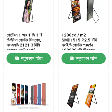
পোর্টেবল 1 আর 1 জি 1 বি
1200cd / m2
ডিজিটাল পোস্টার ডিসপ্লে,
SMD1515 P2.5 মিমি
এসএমডি 2121 3 মিমি
এলইডি পোস্টার প্রদর্শন
নেতৃত্বে পোস্টার বোর্ড
100000 ঘন্টা জীবনকাল
অনুসন্ধান পাঠান
অনুসন্ধান পাঠান
বাড়ি
পণ্য
আমাদের সম্পর্কে