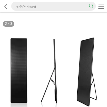
2
/
3