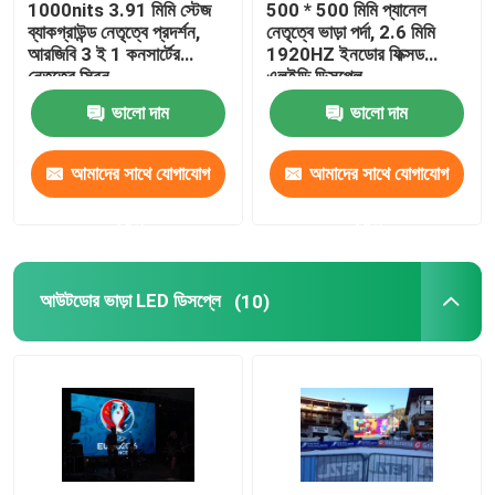
1000nits 3.91 মিমি স্টেজ
500 * 500 মিমি প্যানেল
ব্যাকগ্রাউন্ড নেতৃত্বে প্রদর্শন,
নেতৃত্বে ভাড়া পর্দা, 2.6 মিমি
মোবাইল ট্রাক এলইডি ডিসপ্লে
আরজিবি 3 ই 1 কনসার্টের
1920HZ ইনডোর ফিক্সড
নেতৃত্বে স্ক্রিন
এলইডি ডিসপ্লে
ভালো দাম
ভালো দাম
ক্রিয়েটিভ LED ডিসপ্লে
আমাদের সাথে যোগাযোগ
আমাদের সাথে যোগাযোগ
স্টেডিয়াম এলইডি ডিসপ্লে
করুন
করুন
আউটডোর ভাড়া LED ডিসপ্লে
(10)