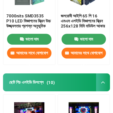
7000nits SMD3535
জলরোধী আইপি 65 পি 16
P10 LED বিজ্ঞাপনের স্ক্রিন উচ্চ
এমএম এলইডি বিজ্ঞাপনের স্ক্রিন
উজ্জ্বলতার প্রশস্ত অনুভূমিক
256x128 মিমি মডিউল আকার
ভালো দাম
ভালো দাম
আমাদের সাথে যোগাযোগ
আমাদের সাথে যোগাযোগ
করুন
করুন
ছোট পিচ এলইডি ডিসপ্লে
(10)