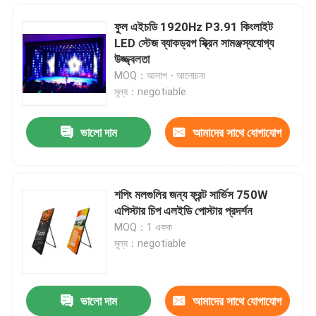
ফুল এইচডি 1920Hz P3.91 কিংলাইট
LED স্টেজ ব্যাকড্রপ স্ক্রিন সামঞ্জস্যযোগ্য
উজ্জ্বলতা
MOQ：আলাপ - আলোচনা
মূল্য：negotiable
ভালো দাম
আমাদের সাথে যোগাযোগ
করুন
শপিং মলগুলির জন্য ফ্রন্ট সার্ভিস 750W
এপিস্টার চিপ এলইডি পোস্টার প্রদর্শন
বাড়ি
MOQ：1 একক
মূল্য：negotiable
পণ্য
ভালো দাম
আমাদের সাথে যোগাযোগ
প্রদর্শনীর জন্য উচ্চ রেজোলিউশন 4200Hz 1.875 মিমি ছোট পিক্সেল পিচ নেতৃত্বাধীন স্ক্রিন
আমাদের সম্পর্কে